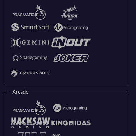
Arcade