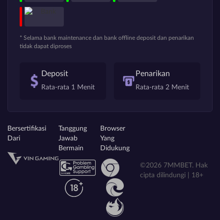
* Selama bank maintenance dan bank offline deposit dan penarikan
tidak dapat diproses
Deposit
Penarikan
Rata-rata 1 Menit
Rata-rata 2 Menit
Bersertifikasi
Tanggung
Browser
Dari
Jawab
Yang
Bermain
Didukung
©2026 7MMBET. Hak
cipta dilindungi | 18+