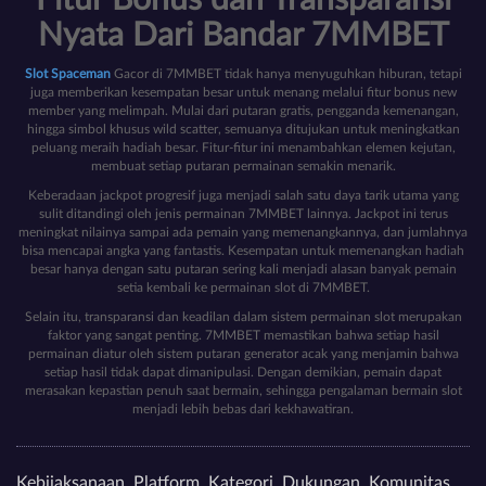
Nyata Dari Bandar 7MMBET
Slot Spaceman
Gacor di 7MMBET tidak hanya menyuguhkan hiburan, tetapi
juga memberikan kesempatan besar untuk menang melalui fitur bonus new
member yang melimpah. Mulai dari putaran gratis, pengganda kemenangan,
hingga simbol khusus wild scatter, semuanya ditujukan untuk meningkatkan
peluang meraih hadiah besar. Fitur-fitur ini menambahkan elemen kejutan,
membuat setiap putaran permainan semakin menarik.
Keberadaan jackpot progresif juga menjadi salah satu daya tarik utama yang
sulit ditandingi oleh jenis permainan 7MMBET lainnya. Jackpot ini terus
meningkat nilainya sampai ada pemain yang memenangkannya, dan jumlahnya
bisa mencapai angka yang fantastis. Kesempatan untuk memenangkan hadiah
besar hanya dengan satu putaran sering kali menjadi alasan banyak pemain
setia kembali ke permainan slot di 7MMBET.
Selain itu, transparansi dan keadilan dalam sistem permainan slot merupakan
faktor yang sangat penting. 7MMBET memastikan bahwa setiap hasil
permainan diatur oleh sistem putaran generator acak yang menjamin bahwa
setiap hasil tidak dapat dimanipulasi. Dengan demikian, pemain dapat
merasakan kepastian penuh saat bermain, sehingga pengalaman bermain slot
menjadi lebih bebas dari kekhawatiran.
Kebijaksanaan
Platform
Kategori
Dukungan
Komunitas