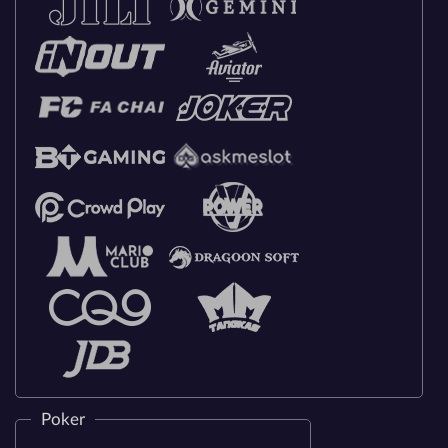
Poker