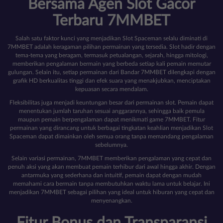
Bersama Agen Slot Gacor
Terbaru 7MMBET
Salah satu faktor kunci yang menjadikan Slot Spaceman selalu diminati di
7MMBET adalah keragaman pilihan permainan yang tersedia. Slot hadir dengan
tema-tema yang beragam, termasuk petualangan, sejarah, hingga mitologi,
memberikan pengalaman bermain yang berbeda setiap kali pemain memutar
gulungan. Selain itu, setiap permainan dari Bandar 7MMBET dilengkapi dengan
grafik HD berkualitas tinggi dan efek suara yang menakjubkan, menciptakan
kepuasan secara mendalam.
Fleksibilitas juga menjadi keuntungan besar dari permainan slot. Pemain dapat
menentukan jumlah taruhan sesuai anggarannya, sehingga baik pemula
maupun pemain berpengalaman dapat menikmati game 7MMBET. Fitur
permainan yang dirancang untuk berbagai tingkatan keahlian menjadikan Slot
Spaceman dapat dimainkan oleh semua orang tanpa memandang pengalaman
sebelumnya.
Selain variasi permainan, 7MMBET memberikan pengalaman yang cepat dan
penuh aksi yang akan membuat pemain terhibur dari awal hingga akhir. Dengan
antarmuka yang sederhana dan intuitif, pemain dapat dengan mudah
memahami cara bermain tanpa membutuhkan waktu lama untuk belajar. Ini
menjadikan 7MMBET sebagai pilihan yang ideal untuk hiburan yang cepat dan
menyenangkan.
Fitur Bonus dan Transparansi