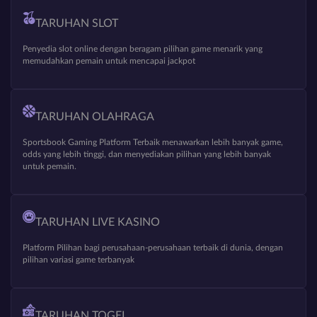
TARUHAN SLOT
Penyedia slot online dengan beragam pilihan game menarik yang
memudahkan pemain untuk mencapai jackpot
TARUHAN OLAHRAGA
Sportsbook Gaming Platform Terbaik menawarkan lebih banyak game,
odds yang lebih tinggi, dan menyediakan pilihan yang lebih banyak
untuk pemain.
TARUHAN LIVE KASINO
Platform Pilihan bagi perusahaan-perusahaan terbaik di dunia, dengan
pilihan variasi game terbanyak
TARUHAN TOGEL