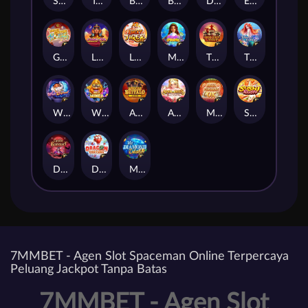
Sugar Candy Bonanza
Treasures of Olympus 1000
BREAK THE BANK
BUNNY VIP NIGHT
DIAMOND KING
EYES OF RA
GOLDEN FORTUNE HORSE
LADY OF RA
LUCKY TIGER
MAGIC PEARLS
THE BIG THE FAT THE UGLY
TIDES OF FORTUNE
WHITE ELEPHANT
WILD MINER
AFRICAN BUFFALO 5000
APHRODITE’S BLESSING
MEGA FORTUNE OX
SUSHI RUSH
DRACULA’S CASTLE BANQUET
DRAGON FORTUNE
MR DIAMOND DELUXE
7MMBET - Agen Slot Spaceman Online Terpercaya
Peluang Jackpot Tanpa Batas
7MMBET - Agen Slot