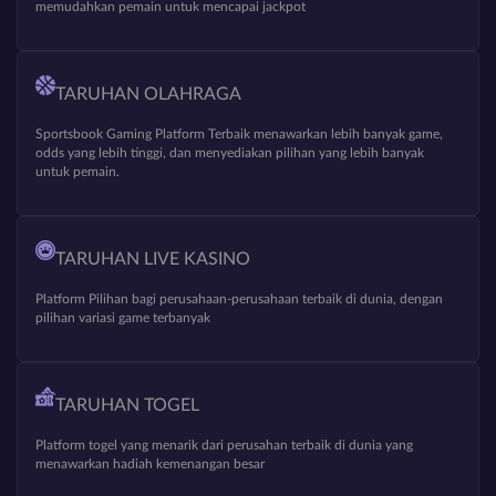
memudahkan pemain untuk mencapai jackpot
TARUHAN OLAHRAGA
Sportsbook Gaming Platform Terbaik menawarkan lebih banyak game,
odds yang lebih tinggi, dan menyediakan pilihan yang lebih banyak
untuk pemain.
TARUHAN LIVE KASINO
Platform Pilihan bagi perusahaan-perusahaan terbaik di dunia, dengan
pilihan variasi game terbanyak
TARUHAN TOGEL
Platform togel yang menarik dari perusahan terbaik di dunia yang
menawarkan hadiah kemenangan besar