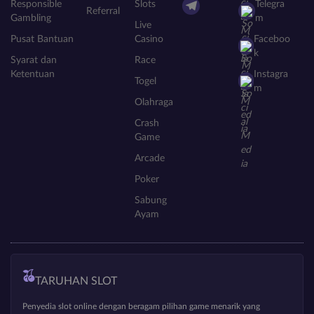
Responsible
Slots
Telegra
Referral
Gambling
m
Live
Pusat Bantuan
Casino
Faceboo
k
Syarat dan
Race
Ketentuan
Instagra
Togel
m
Olahraga
Crash
Game
Arcade
Poker
Sabung
Ayam
TARUHAN SLOT
Penyedia slot online dengan beragam pilihan game menarik yang