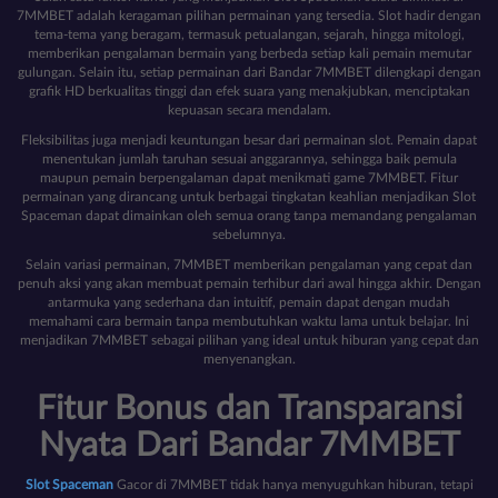
7MMBET adalah keragaman pilihan permainan yang tersedia. Slot hadir dengan
tema-tema yang beragam, termasuk petualangan, sejarah, hingga mitologi,
memberikan pengalaman bermain yang berbeda setiap kali pemain memutar
gulungan. Selain itu, setiap permainan dari Bandar 7MMBET dilengkapi dengan
grafik HD berkualitas tinggi dan efek suara yang menakjubkan, menciptakan
kepuasan secara mendalam.
Fleksibilitas juga menjadi keuntungan besar dari permainan slot. Pemain dapat
menentukan jumlah taruhan sesuai anggarannya, sehingga baik pemula
maupun pemain berpengalaman dapat menikmati game 7MMBET. Fitur
permainan yang dirancang untuk berbagai tingkatan keahlian menjadikan Slot
Spaceman dapat dimainkan oleh semua orang tanpa memandang pengalaman
sebelumnya.
Selain variasi permainan, 7MMBET memberikan pengalaman yang cepat dan
penuh aksi yang akan membuat pemain terhibur dari awal hingga akhir. Dengan
antarmuka yang sederhana dan intuitif, pemain dapat dengan mudah
memahami cara bermain tanpa membutuhkan waktu lama untuk belajar. Ini
menjadikan 7MMBET sebagai pilihan yang ideal untuk hiburan yang cepat dan
menyenangkan.
Fitur Bonus dan Transparansi
Nyata Dari Bandar 7MMBET
Slot Spaceman
Gacor di 7MMBET tidak hanya menyuguhkan hiburan, tetapi