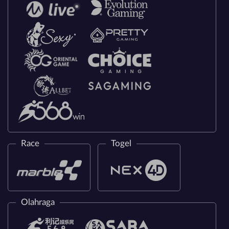
Race
Togel
Olahraga