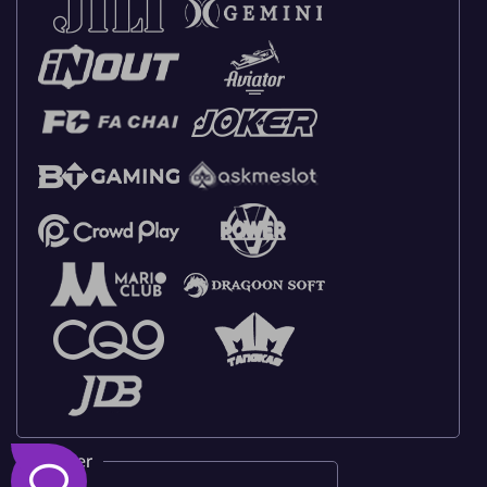
Poker