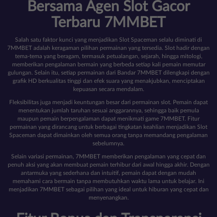
Bersama Agen Slot Gacor
Terbaru 7MMBET
Salah satu faktor kunci yang menjadikan Slot Spaceman selalu diminati di
7MMBET adalah keragaman pilihan permainan yang tersedia. Slot hadir dengan
tema-tema yang beragam, termasuk petualangan, sejarah, hingga mitologi,
memberikan pengalaman bermain yang berbeda setiap kali pemain memutar
gulungan. Selain itu, setiap permainan dari Bandar 7MMBET dilengkapi dengan
grafik HD berkualitas tinggi dan efek suara yang menakjubkan, menciptakan
kepuasan secara mendalam.
Fleksibilitas juga menjadi keuntungan besar dari permainan slot. Pemain dapat
menentukan jumlah taruhan sesuai anggarannya, sehingga baik pemula
maupun pemain berpengalaman dapat menikmati game 7MMBET. Fitur
permainan yang dirancang untuk berbagai tingkatan keahlian menjadikan Slot
Spaceman dapat dimainkan oleh semua orang tanpa memandang pengalaman
sebelumnya.
Selain variasi permainan, 7MMBET memberikan pengalaman yang cepat dan
penuh aksi yang akan membuat pemain terhibur dari awal hingga akhir. Dengan
antarmuka yang sederhana dan intuitif, pemain dapat dengan mudah
memahami cara bermain tanpa membutuhkan waktu lama untuk belajar. Ini
menjadikan 7MMBET sebagai pilihan yang ideal untuk hiburan yang cepat dan
menyenangkan.