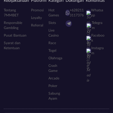
Kebijaksanaan
Platform
Kategori
Dukungan
Komunitas
Tentang
Promosi
Hot
+628211
Whatsa
7MMBET
Games
3117376
pp
Loyalty
Responsible
Slots
Telegra
Referral
Gambling
m
Live
Pusat Bantuan
Casino
Faceboo
k
Syarat dan
Race
Ketentuan
Instagra
Togel
m
Olahraga
Crash
Game
Arcade
Poker
Sabung
Ayam