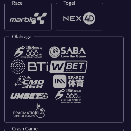
Race
Togel
Olahraga
Crash Game