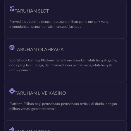
TARUHAN SLOT
Penyedia slot online dengan beragam pilihan game menarik yang
memudahkan pemain untuk mencapai jackpot
TARUHAN OLAHRAGA
Sportsbook Gaming Platform Terbaik menawarkan lebih banyak game,
odds yang lebih tinggi, dan menyediakan pilihan yang lebih banyak
untuk pemain.
TARUHAN LIVE KASINO
Platform Pilihan bagi perusahaan-perusahaan terbaik di dunia, dengan
pilihan variasi game terbanyak