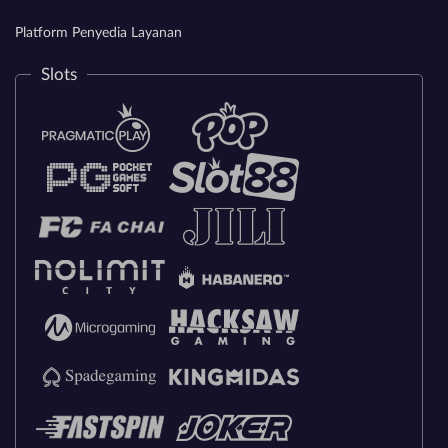
Platform Penyedia Layanan
Slots