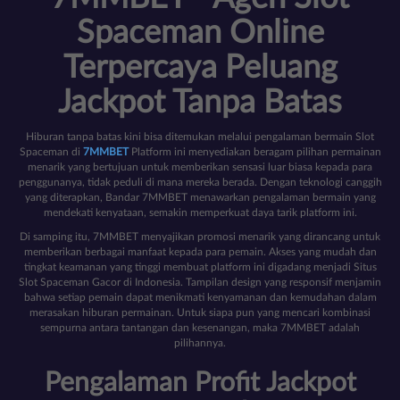
Spaceman Online
Terpercaya Peluang
Jackpot Tanpa Batas
Hiburan tanpa batas kini bisa ditemukan melalui pengalaman bermain Slot
Spaceman di
7MMBET
Platform ini menyediakan beragam pilihan permainan
menarik yang bertujuan untuk memberikan sensasi luar biasa kepada para
penggunanya, tidak peduli di mana mereka berada. Dengan teknologi canggih
yang diterapkan, Bandar 7MMBET menawarkan pengalaman bermain yang
mendekati kenyataan, semakin memperkuat daya tarik platform ini.
Di samping itu, 7MMBET menyajikan promosi menarik yang dirancang untuk
memberikan berbagai manfaat kepada para pemain. Akses yang mudah dan
tingkat keamanan yang tinggi membuat platform ini digadang menjadi Situs
Slot Spaceman Gacor di Indonesia. Tampilan design yang responsif menjamin
bahwa setiap pemain dapat menikmati kenyamanan dan kemudahan dalam
merasakan hiburan permainan. Untuk siapa pun yang mencari kombinasi
sempurna antara tantangan dan kesenangan, maka 7MMBET adalah
pilihannya.
Pengalaman Profit Jackpot