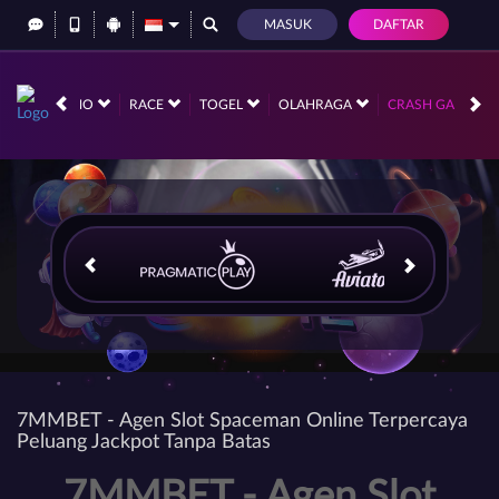
MASUK
DAFTAR
LIVE CASINO
RACE
TOGEL
OLAHRAGA
CRASH GAME
7MMBET - Agen Slot Spaceman Online Terpercaya
Peluang Jackpot Tanpa Batas
7MMBET - Agen Slot