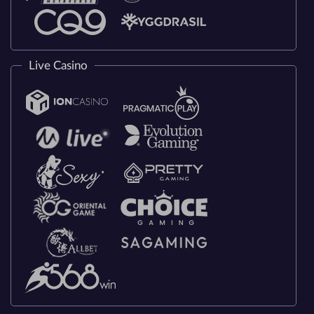
Live Casino