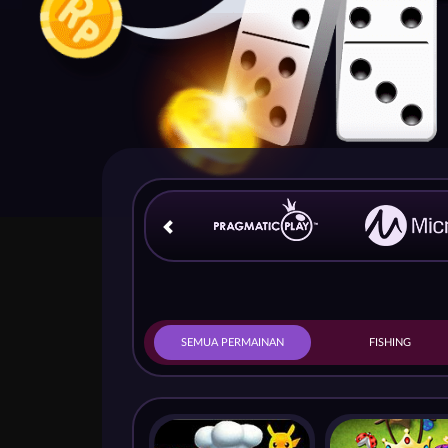
SEMUA PERMAINAN
FISHING