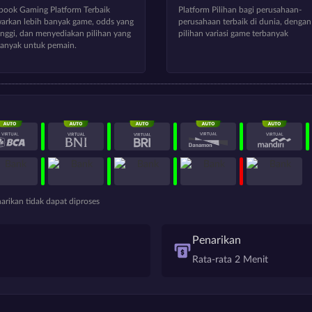
book Gaming Platform Terbaik
Platform Pilihan bagi perusahaan-
rkan lebih banyak game, odds yang
perusahaan terbaik di dunia, dengan
tinggi, dan menyediakan pilihan yang
pilihan variasi game terbanyak
banyak untuk pemain.
arikan tidak dapat diproses
Penarikan
Rata-rata 2 Menit