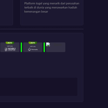
Platform togel yang menarik dari perusahan
terbaik di dunia yang menawarkan hadiah
kemenangan besar