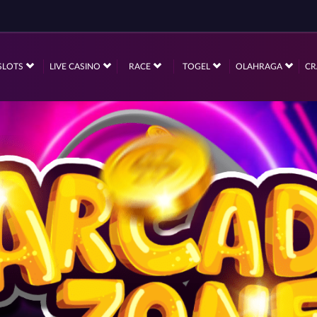
SLOTS
LIVE CASINO
RACE
TOGEL
OLAHRAGA
CR