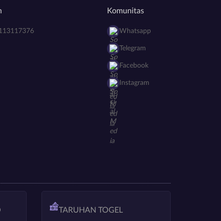
n
Komunitas
113117376
Whatsapp
Telegram
Facebook
Instagram
O
TARUHAN TOGEL