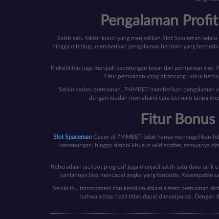
Pengalaman Profi
Salah satu faktor kunci yang menjadikan Slot Spaceman selalu
hingga mitologi, memberikan pengalaman bermain yang berbeda se
Fleksibilitas juga menjadi keuntungan besar dari permainan s
Fitur permainan yang dirancang untuk berb
Selain variasi permainan, 7MMBET memberikan pengalaman yan
dengan mudah memahami cara bermain tanpa membu
Fitur Bonus
Slot Spaceman
Gacor di 7MMBET tidak hanya menyuguhkan hibur
kemenangan, hingga simbol khusus wild scatter, semuanya di
Keberadaan jackpot progresif juga menjadi salah satu daya tari
jumlahnya bisa mencapai angka yang fantastis. Kesempatan u
Selain itu, transparansi dan keadilan dalam sistem permainan s
bahwa setiap hasil tidak dapat dimanipulasi. Dengan 