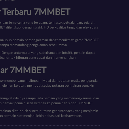
or Terbaru 7MMBET
dengan tema-tema yang beragam, termasuk petualangan, sejarah,
T dilengkapi dengan grafik HD berkualitas tinggi dan efek suara
mula maupun pemain berpengalaman dapat menikmati game 7MMBET.
ang tanpa memandang pengalaman sebelumnya.
 Dengan antarmuka yang sederhana dan intuitif, pemain dapat
deal untuk hiburan yang cepat dan menyenangkan.
andar 7MMBET
w member yang melimpah. Mulai dari putaran gratis, pengganda
an elemen kejutan, membuat setiap putaran permainan semakin
s meningkat nilainya sampai ada pemain yang memenangkannya, dan
an banyak pemain setia kembali ke permainan slot di 7MMBET.
rmainan diatur oleh sistem putaran generator acak yang menjamin
n bermain slot menjadi lebih bebas dari kekhawatiran.