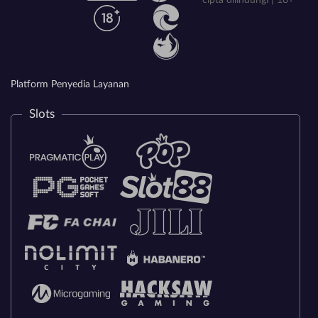
cipta dilindungi | 18+
Platform Penyedia Layanan
Slots