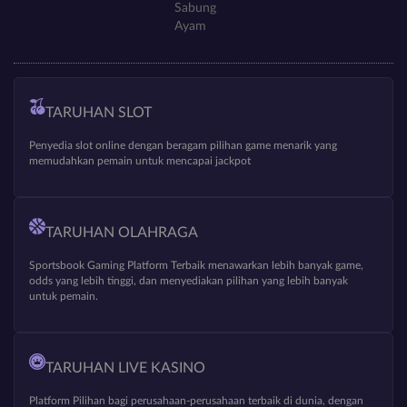
Sabung
Ayam
TARUHAN SLOT
Penyedia slot online dengan beragam pilihan game menarik yang
memudahkan pemain untuk mencapai jackpot
TARUHAN OLAHRAGA
Sportsbook Gaming Platform Terbaik menawarkan lebih banyak game,
odds yang lebih tinggi, dan menyediakan pilihan yang lebih banyak
untuk pemain.
TARUHAN LIVE KASINO
Platform Pilihan bagi perusahaan-perusahaan terbaik di dunia, dengan