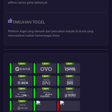
pilihan variasi game terbanyak
TARUHAN TOGEL
Platform togel yang menarik dari perusahan terbaik di dunia yang
menawarkan hadiah kemenangan besar