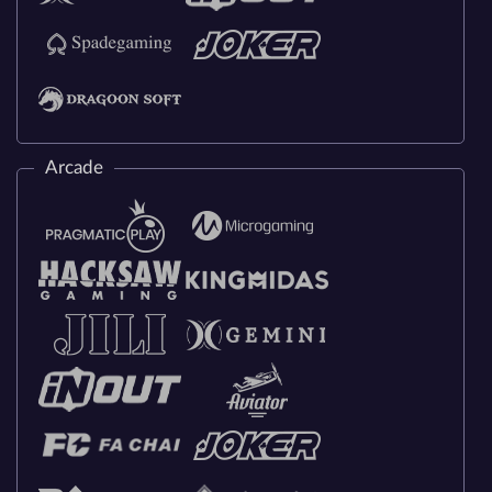
Arcade