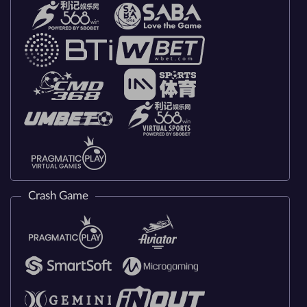
Crash Game