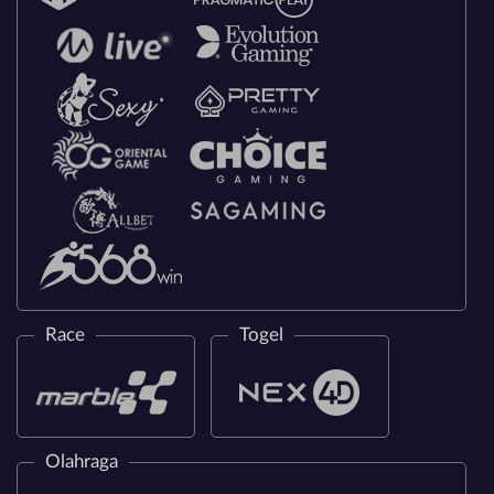
Race
Togel
Olahraga