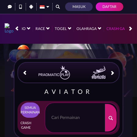
MASUK
DAFTAR
LIVE CASINO
RACE
TOGEL
OLAHRAGA
CRASH GAME
AVIATOR
SEMUA
PERMAINAN
CRASH
GAME