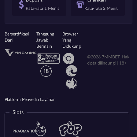
Deposit
Penarikan
Rata-rata 1 Menit
Rata-rata 2 Menit
Bersertifikasi
Tanggung
Browser
Dari
Jawab
Yang
Bermain
Didukung
©2026 7MMBET. Hak
cipta dilindungi | 18+
Platform Penyedia Layanan
Slots