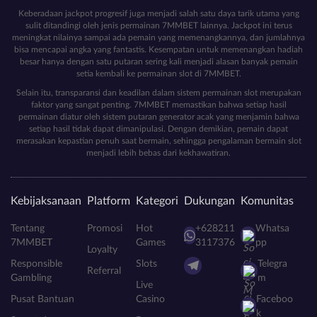
Keberadaan jackpot progresif juga menjadi salah satu daya tarik utama yang
sulit ditandingi oleh jenis permainan 7MMBET lainnya. Jackpot ini terus
meningkat nilainya sampai ada pemain yang memenangkannya, dan jumlahnya
bisa mencapai angka yang fantastis. Kesempatan untuk memenangkan hadiah
besar hanya dengan satu putaran sering kali menjadi alasan banyak pemain
setia kembali ke permainan slot di 7MMBET.
Selain itu, transparansi dan keadilan dalam sistem permainan slot merupakan
faktor yang sangat penting. 7MMBET memastikan bahwa setiap hasil
permainan diatur oleh sistem putaran generator acak yang menjamin bahwa
setiap hasil tidak dapat dimanipulasi. Dengan demikian, pemain dapat
merasakan kepastian penuh saat bermain, sehingga pengalaman bermain slot
menjadi lebih bebas dari kekhawatiran.
Kebijaksanaan
Platform
Kategori
Dukungan
Komunitas
Tentang
Promosi
Hot
+628211
Whatsa
7MMBET
Games
3117376
pp
Loyalty
Responsible
Slots
Telegra
Referral
Gambling
m
Live
Pusat Bantuan
Casino
Faceboo
k