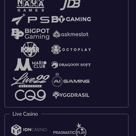
Live Casino