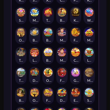
Ragnarok : Thor VS Loki
SuperNiubi
X-Huge_Fishin' Fever X-Huge
Combo Fruity Bonanza Combo
Pop Pop Candy 1000
Kong
SuperNiubiDeluxe
Mjolnir
TreasureBowl
Book of Mystery
Kingsman
Wonder Elephant
Open Sesame
Billionaire
Birds Party Deluxe
Moneybags Man
Fortune Treasure
MayaGoldCrazy
Trump Card
LuckySeven
Blossom of Wealth
Moneybags Man 2
CaiShen Coming
Legendary5
The Llama Adventure
DoubleWilds
OrientAnimals
Flirting Scholar Tang
GoldenDisco
Mahjong
Beauty And The Kingdom
OpenSesameII
Fortune Neko
DragonsGate
Elemental Link Fire
Spindrift