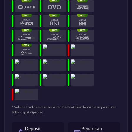
* Selama bank maintenance dan bank offline deposit dan penarikan
tidak dapat diproses
Deposit
Penarikan