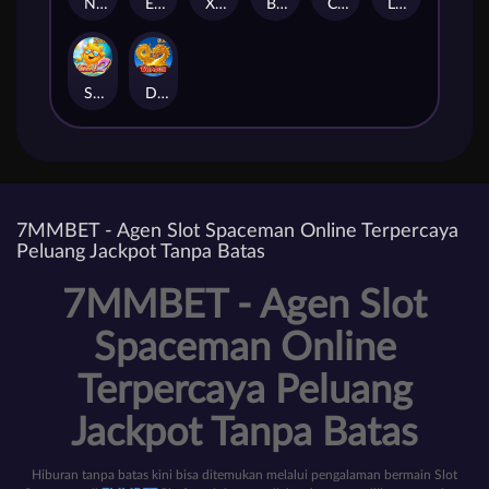
Napoleon
Elemental Link Water
XiYangYang
Banana Saga
CooCoo Farm
LuckyDiamond
Spindrift2
Dragon
7MMBET - Agen Slot Spaceman Online Terpercaya
Peluang Jackpot Tanpa Batas
7MMBET - Agen Slot
Spaceman Online
Terpercaya Peluang
Jackpot Tanpa Batas
Hiburan tanpa batas kini bisa ditemukan melalui pengalaman bermain Slot