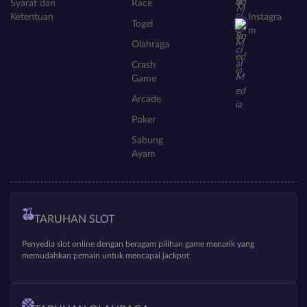
Syarat dan
Race
Ketentuan
Instagra
Togel
m
Olahraga
Crash
Game
Arcade
Poker
Sabung
Ayam
TARUHAN SLOT
Penyedia slot online dengan beragam pilihan game menarik yang
memudahkan pemain untuk mencapai jackpot