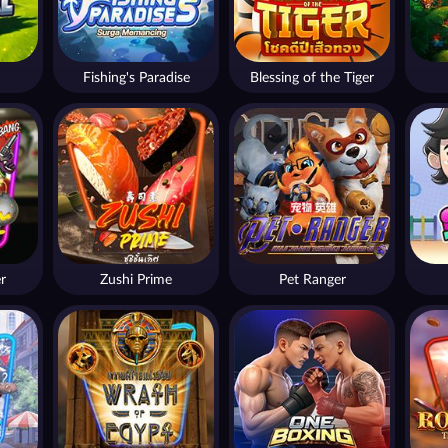
Fishing's Paradise
Blessing of the Tiger
r
Zushi Prime
Pet Ranger