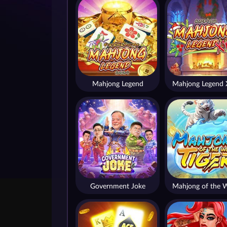
Mahjong Legend
Government Joke