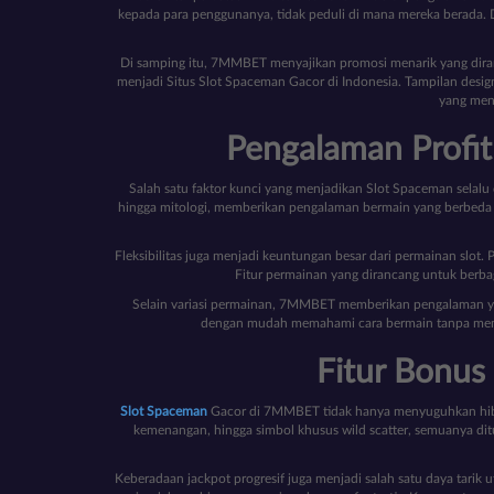
kepada para penggunanya, tidak peduli di mana mereka berada
Di samping itu, 7MMBET menyajikan promosi menarik yang dira
menjadi Situs Slot Spaceman Gacor di Indonesia. Tampilan des
yang men
Pengalaman Profi
Salah satu faktor kunci yang menjadikan Slot Spaceman selalu
hingga mitologi, memberikan pengalaman bermain yang berbeda se
Fleksibilitas juga menjadi keuntungan besar dari permainan s
Fitur permainan yang dirancang untuk berb
Selain variasi permainan, 7MMBET memberikan pengalaman yan
dengan mudah memahami cara bermain tanpa membu
Fitur Bonus
Slot Spaceman
Gacor di 7MMBET tidak hanya menyuguhkan hibur
kemenangan, hingga simbol khusus wild scatter, semuanya di
Keberadaan jackpot progresif juga menjadi salah satu daya tari