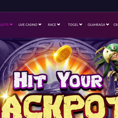
SLOTS
LIVE CASINO
RACE
TOGEL
OLAHRAGA
CR