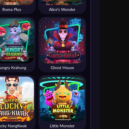
Roma Plus
Alice's Wonder
ungry Krahung
Ghost House
ucky NangKwak
Little Monster