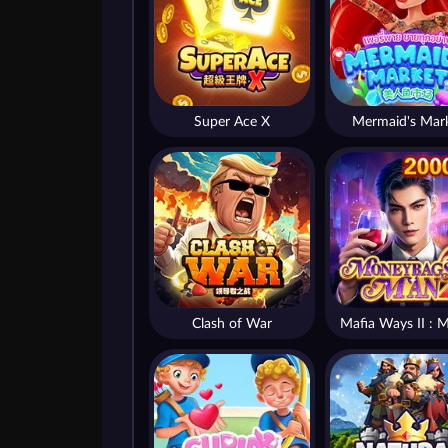
Super Ace X
Mermaid's Mar
Clash of War